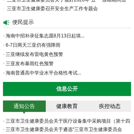
•
治...
三亚市卫生健康委召开安全生产工作专题会
•
用...
便民提示
·
海南中招补录征集志愿8月13日起填...
·
6-7日两天三亚仍有强降雨
·
三亚继续发布雷电黄色预警
·
三亚发布暴雨红色预警
·
海南普通高中学业水平合格性考试...
·
8月5日至7日三亚将迎来持续性强降...
信息公开
·
三亚市防灾减灾救灾和安全生产委...
·
海南高招高职（专科）批30日起填...
通知公告
健康教育
疾控动态
·
海南中招二次志愿填报29日12时截...
·
三亚市2026年秋季中小学转学线上...
·
三亚市卫生健康委员会关于医疗设备集中采购项目（第十四
·
海南高招本科普通批投档分数线划...
批...
·
三亚市卫生健康委员会关于遴选“三亚市卫生健康委员会