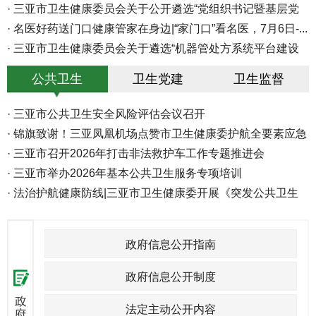
·
2026...
·
演唱会期间 体育中心周边道路实施...
三亚市卫生健康委员会关于公开遴选“党组织书记暨基层党
组...
·
名医好药送门口健康管家在身边|“家门口”看名医，7月6日-...
·
三亚市卫生健康委员会关于遴选“机器管处方系统平台建设
项...
公共卫生
卫生党建
卫生监督
·
三亚市公共卫生安全风险评估会议召开
·
锦旗致谢！三亚凤凰机场点赞市卫生健康委护航全要素应急
救...
·
三亚市召开2026年打击非法救护车工作专题推进会
·
三亚市举办2026年基本公共卫生服务专项培训
·
法治护航健康防线|三亚市卫生健康委开展《突发公共卫生
事件...
政府信息公开指南
政府信息公开制度
法定主动公开内容