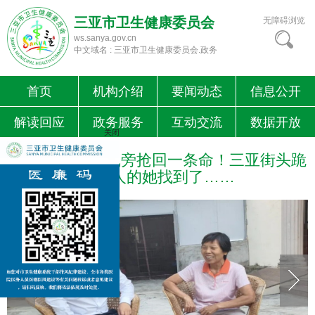
三亚市卫生健康委员会
无障碍浏览
ws.sanya.gov.cn
中文域名 : 三亚市卫生健康委员会.政务
首页
机构介绍
要闻动态
信息公开
解读回应
政务服务
互动交流
数据开放
关闭
媒体聚焦|斑马线旁抢回一条命！三亚街头跪
地救人的她找到了……