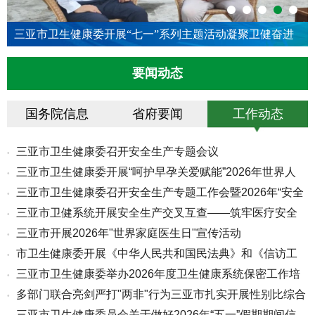
三亚市卫生健康委开展“七一”系列主题活动凝聚卫健奋进
力量
要闻动态
国务院信息
省府要闻
工作动态
三亚市卫生健康委召开安全生产专题会议
•
三亚市卫生健康委开展“呵护早孕关爱赋能”2026年世界人
•
三亚市卫生健康委召开安全生产专题工作会暨2026年“安全
•
口...
三亚市卫健系统开展安全生产交叉互查——筑牢医疗安全
•
生...
三亚市开展2026年"世界家庭医生日"宣传活动
•
防线
市卫生健康委开展《中华人民共和国民法典》和《信访工
•
三亚市卫生健康委举办2026年度卫生健康系统保密工作培
•
作条...
多部门联合亮剑严打"两非"行为三亚市扎实开展性别比综合
•
训班
三亚市卫生健康委员会关于做好2026年“五一”假期期间信