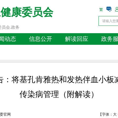
生健康委员会
繁
委员会.政务
闻动态
信息公开
解读回应
政务
告：将基孔肯雅热和发热伴血小板
传染病管理（附解读）
委官网
【字体：
大