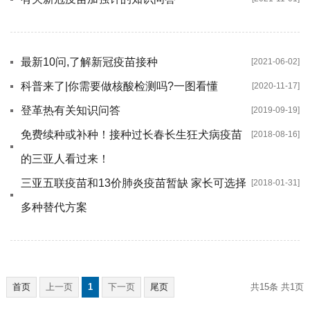
最新10问,了解新冠疫苗接种
[2021-06-02]
科普来了|你需要做核酸检测吗?一图看懂
[2020-11-17]
登革热有关知识问答
[2019-09-19]
免费续种或补种！接种过长春长生狂犬病疫苗
[2018-08-16]
的三亚人看过来！
三亚五联疫苗和13价肺炎疫苗暂缺 家长可选择
[2018-01-31]
多种替代方案
首页
上一页
1
下一页
尾页
共15条
共1页