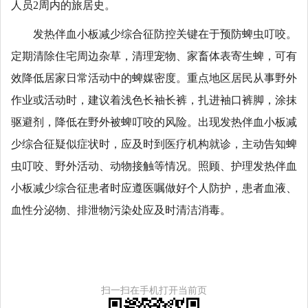
人员2周内的旅居史。
发热伴血小板减少综合征防控关键在于预防蜱虫叮咬。
定期清除住宅周边杂草，清理宠物、家畜体表寄生蜱，可有
效降低居家日常活动中的蜱媒密度。重点地区居民从事野外
作业或活动时，建议着浅色长袖长裤，扎进袖口裤脚，涂抹
驱避剂，降低在野外被蜱叮咬的风险。出现发热伴血小板减
少综合征疑似症状时，应及时到医疗机构就诊，主动告知蜱
虫叮咬、野外活动、动物接触等情况。照顾、护理发热伴血
小板减少综合征患者时应遵医嘱做好个人防护，患者血液、
血性分泌物、排泄物污染处应及时清洁消毒。
扫一扫在手机打开当前页