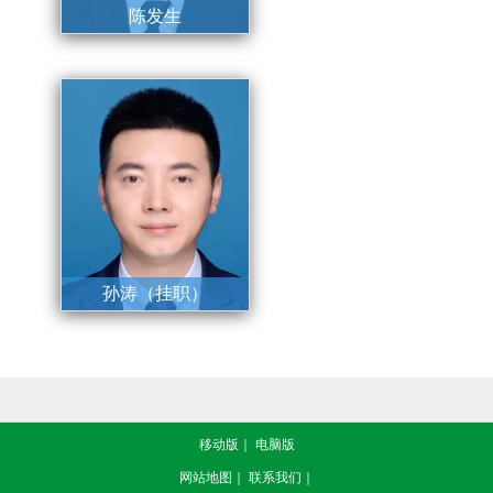
陈发生
驻三亚市卫生健康委组
长、三级调研员、四级
高级监察官
孙涛（挂职）
副主任（挂职）
移动版
｜
电脑版
网站地图
｜
联系我们
｜