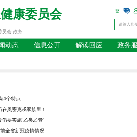
生健康委员会
繁
委员会.政务
闻动态
信息公开
解读回应
政务
有4个特点
仍在奥密克戎家族里！
仍要实施“乙类乙管”
目前全省新冠疫情情况