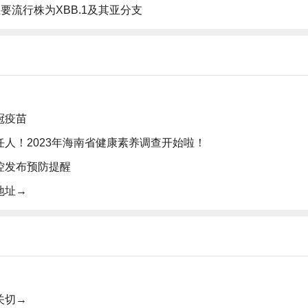
要流行株为XBB.1及其亚分支
冠疫苗
人！2023年海南省健康素养调查开始啦！
控发布预防提醒
地址→
关切→