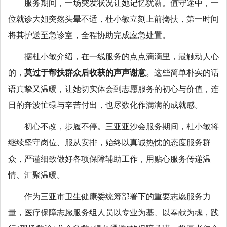
服务期间，一场突发状况让她记忆犹新。值守途中，一
位就诊大姐突然头晕不适，杜小敏立刻上前搀扶，第一时间
将其护送至急诊室，全程协助完成应急处置。
据杜小敏介绍，在一线服务的点点滴滴里，最触动人心
的，
莫过于帮扶群众后收获的声声谢意
。这些简单朴实的话
语真挚又温暖，让她切实体会到志愿服务的初心与价值，连
日的奔波忙碌与辛苦付出，也尽数化作满满的成就感。
初心不改，步履不停。三亚亚沙会服务期间，杜小敏将
继续坚守岗位、服从安排，始终以真诚热忱的态度服务群
众，严谨细致做好各项保障辅助工作，用贴心服务传递温
情、汇聚温暖。
作为三亚市卫生健康委统筹部署下的重要志愿服务力
量，医疗保障志愿服务组人员以专业为基、以奉献为魂，践