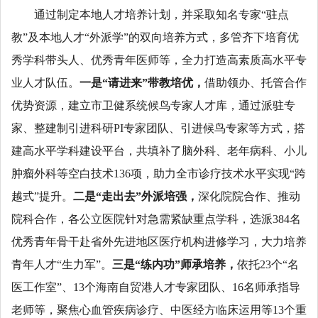
通过制定本地人才培养计划，并采取知名专家“驻点
教”及本地人才“外派学”的双向培养方式，多管齐下培育优
秀学科带头人、优秀青年医师等，全力打造高素质高水平专
业人才队伍。
一是“请进来”带教培优，
借助领办、托管合作
优势资源，建立市卫健系统候鸟专家人才库，通过派驻专
家、整建制引进科研PI专家团队、引进候鸟专家等方式，搭
建高水平学科建设平台，共填补了脑外科、老年病科、小儿
肿瘤外科等空白技术136项，助力全市诊疗技术水平实现“跨
越式”提升。
二是“走出去”外派培强，
深化院院合作、推动
院科合作，各公立医院针对急需紧缺重点学科，选派384名
优秀青年骨干赴省外先进地区医疗机构进修学习，大力培养
青年人才“生力军”。
三是“练内功”师承培养，
依托23个“名
医工作室”、13个海南自贸港人才专家团队、16名师承指导
老师等，聚焦心血管疾病诊疗、中医经方临床运用等13个重